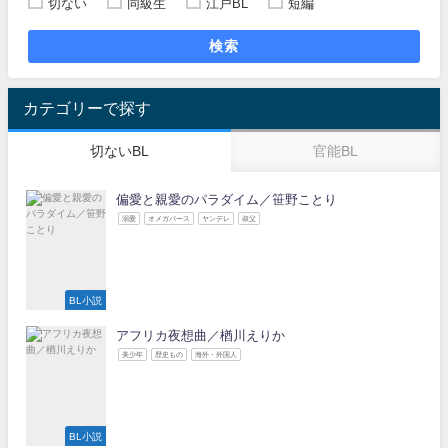
切ない
同級生
江戸BL
短編
検索
カテゴリーで探す
切ないBL
官能BL
偏愛と親愛のパラダイム／笹野ことり
溺愛
オメガバース
ヤンデレ
叔父
BL小説
アフリカ夜想曲／楢川えりか
美少年
歴史もの
海外・外国人
BL小説