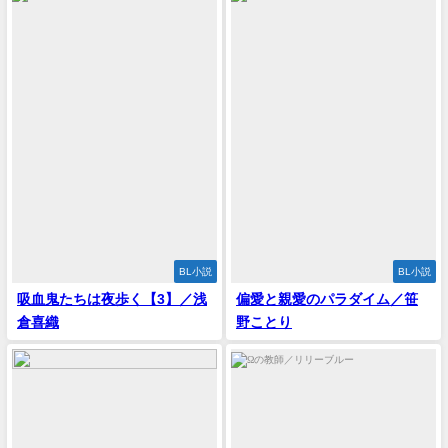
BL小説
BL小説
吸血鬼たちは夜歩く【3】／浅
偏愛と親愛のパラダイム／笹
倉喜織
野ことり