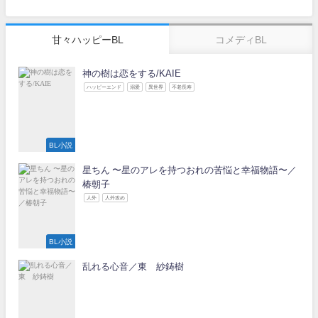
甘々ハッピーBL
コメディBL
神の樹は恋をする/KAIE
ハッピーエンド
溺愛
異世界
不老長寿
BL小説
星ちん 〜星のアレを持つおれの苦悩と幸福物語〜／
椿朝子
人外
人外攻め
BL小説
乱れる心音／東 紗鋳樹