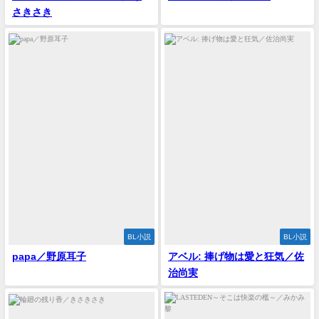
さきさき
BL小説
BL小説
papa／野原耳子
アベル: 捧げ物は愛と狂気／佐
治尚実