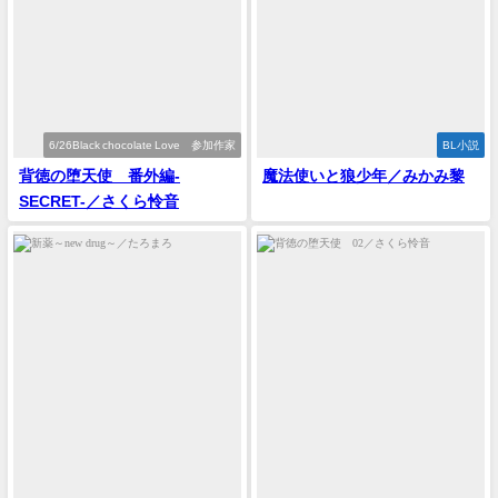
6/26Black chocolate Love 参加作家
BL小説
背徳の堕天使 番外編-
魔法使いと狼少年／みかみ黎
SECRET-／さくら怜音