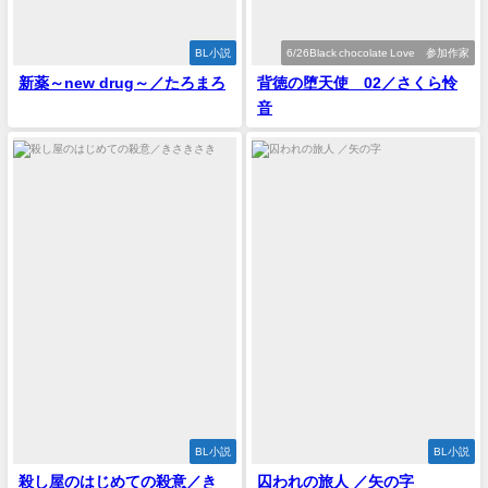
BL小説
6/26Black chocolate Love 参加作家
新薬～new drug～／たろまろ
背徳の堕天使 02／さくら怜
音
BL小説
BL小説
殺し屋のはじめての殺意／き
囚われの旅人 ／矢の字