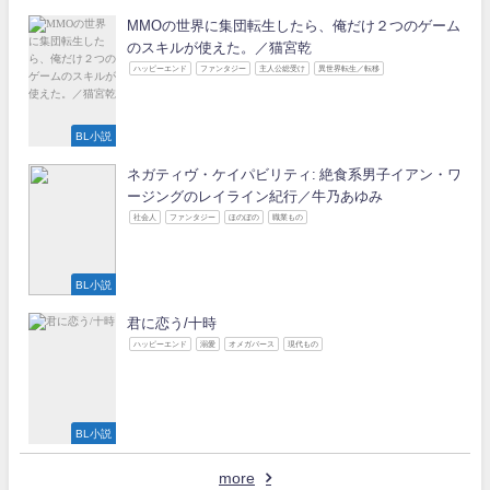
MMOの世界に集団転生したら、俺だけ２つのゲーム
のスキルが使えた。／猫宮乾
ハッピーエンド
ファンタジー
主人公総受け
異世界転生／転移
BL小説
ネガティヴ・ケイパビリティ: 絶食系男子イアン・ワ
ージングのレイライン紀行／牛乃あゆみ
社会人
ファンタジー
ほのぼの
職業もの
BL小説
君に恋う/十時
ハッピーエンド
溺愛
オメガバース
現代もの
BL小説
more