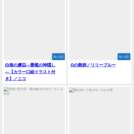
BL小説
BL小説
‪白狼の虜囚―愛檻の神隠し
Ωの教師／リリーブルー
―【カラー口絵イラスト付
き】／ニコ