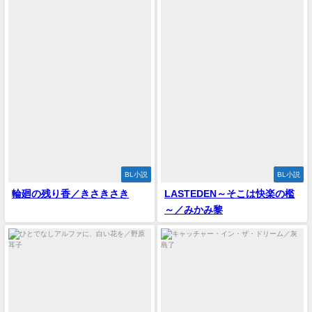
BL小説
BL小説
輪廻の残り香／きさきさき
LASTEDEN～そこは快楽の檻
～／みかみ黎