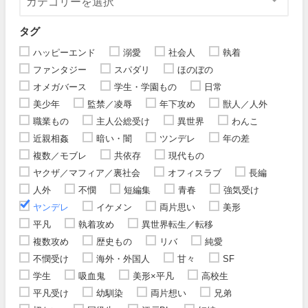
タグ
ハッピーエンド
溺愛
社会人
執着
ファンタジー
スパダリ
ほのぼの
オメガバース
学生・学園もの
日常
美少年
監禁／凌辱
年下攻め
獣人／人外
職業もの
主人公総受け
異世界
わんこ
近親相姦
暗い・闇
ツンデレ
年の差
複数／モブレ
共依存
現代もの
ヤクザ／マフィア／裏社会
オフィスラブ
長編
人外
不憫
短編集
青春
強気受け
ヤンデレ
イケメン
両片思い
美形
平凡
執着攻め
異世界転生／転移
複数攻め
歴史もの
リバ
純愛
不憫受け
海外・外国人
甘々
SF
学生
吸血鬼
美形×平凡
高校生
平凡受け
幼馴染
両片想い
兄弟