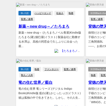
BL小説
ハッピーエンド
社会人
執着
6/26Black c
監禁／凌辱
監禁／凌辱
新薬～new drug～／たろまろ
背徳の堕
新薬～new drug～ (たろまろノベル青屋)Kindle版
病弱だけど俺
たろまろ(著),猫巳屋(イラスト) 製薬会社に勤務す
子様のコンビ
る水澤は、高校の同窓会で久しぶりに出会った
三角関係BL
親...
――。お前の歌
【たろまろノベル（青屋）】たろまろ
BL小説
執着
ファンタジー
監禁／凌辱
6/26Black c
獣人／人外
執着
監禁
竜の住む世界／藍白
背徳の堕
竜の住む世界 竜シリーズ (デジタル Indigo
病弱だけど俺
Books)Kindle版 藍白(著),かじったっけ(イラスト)
子様のコンビ
彼は孤独の中で生きてきた。しかし、その人生...
三角関係BL
「WINGS」と