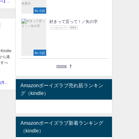
【ばくのべ】楢山幕府
BL小説
好きって言って！／矢の字
ハッピーエンド
高校生
indle
BL小説
側から逃
。すべ
more
【十時(如月皐)】十時
Amazonボーイズラブ売れ筋ランキン
グ（kindle）
Amazonボーイズラブ新着ランキング
（kindle）