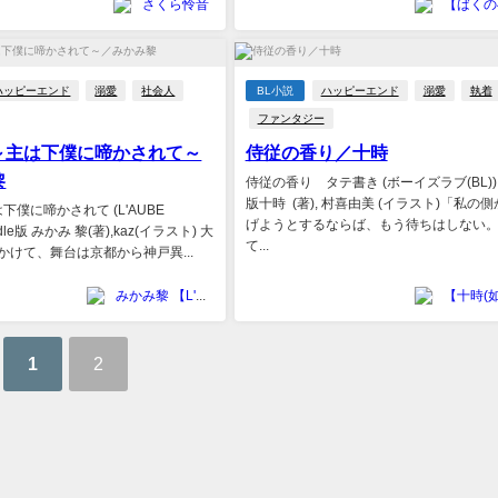
さくら怜音
ハッピーエンド
溺愛
社会人
BL小説
ハッピーエンド
溺愛
執着
ファンタジー
～主は下僕に啼かされて～
侍従の香り／十時
黎
侍従の香り タテ書き (ボーイズラブ(BL)) K
版十時 (著), 村喜由美 (イラスト)「私の
下僕に啼かされて (L'AUBE
げようとするならば、もう待ちはしない
ndle版 みかみ 黎(著),kaz(イラスト) 大
て...
かけて、舞台は京都から神戸異...
みかみ黎 【L'AUBE NOVELS】
1
2