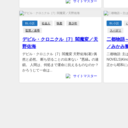
サイトマスター
BL小説
社会人
執着
美少年
BL小説
監禁／凌辱
スパダリ
デビル・クロニクル［7］閻魔変／天
二都物語
野佑海
／みかみ
デビル・クロニクル［7］閻魔変 天野佑海(著) 偶
二都物語: 主は
然と必然。 断ち切ることの出来ない〝悪縁〟の連
NOVELS)Ki
鎖。 人間は、何処まで運命に抗えるものなのか？
正から昭和に
かろうじて一命は...
サイトマスター