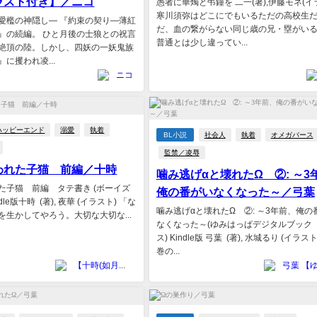
ラスト付き】／ニコ
愚者に華燭と弔鐘を 二一(著),伊藤モネ(イ
寒川須弥はどこにでもいるただの高校生
愛檻の神隠し― 『約束の契り―薄紅
だ、血の繋がらない同じ歳の兄・塁がい
』の続編。 ひと月後の士狼との祝言
普通とは少し違ってい...
絶頂の陸。しかし、四妖の一妖鬼族
に攫われ凌...
ニコ
ハッピーエンド
溺愛
執着
BL小説
社会人
執着
オメガバース
監禁／凌辱
われた子猫 前編／十時
噛み逃げαと壊れたΩ ②: ～3
た子猫 前編 タテ書き (ボーイズ
俺の番がいなくなった～／弓葉
indle版十時 (著), 夜華 (イラスト) 「な
噛み逃げαと壊れたΩ ②: ～3年前、俺の
を生かしてやろう。大切な大切な...
なくなった～(ゆみはっぱデジタルブック
ス) Kindle版 弓葉 (著), 水城るり (イラスト
巻の...
【十時(如月皐)】十時