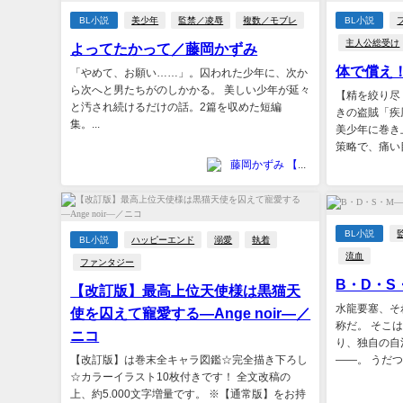
BL小説
美少年
監禁／凌辱
複数／モブレ
BL小説
主人公総受け
よってたかって／藤岡かずみ
体で償え
「やめて、お願い……」。囚われた少年に、次か
ら次へと男たちがのしかかる。 美しい少年が延々
【精を絞り尽
と汚され続けるだけの話。2篇を収めた短編
きの盗賊「疾
集。...
美少年に巻き
策略で、痛い目
藤岡かずみ 【北野舎】
BL小説
BL小説
ハッピーエンド
溺愛
執着
流血
ファンタジー
B・D・
【改訂版】最高上位天使様は黒猫天
水龍要塞、そ
使を囚えて寵愛する―Ange noir―／
称だ。 そこ
ニコ
り、独自の自
【改訂版】は巻末全キャラ図鑑☆完全描き下ろし
――。 うだつ
☆カラーイラスト10枚付きです！ 全文改稿の
上、約5.000文字増量です。 ※【通常版】をお持