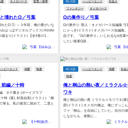
執着
オメガバース
監禁／凌辱
BL小説
ハッピーエンド
社会人
ファンタジー
オメガバース
αと壊れたΩ／弓葉
Ωの巣作り／弓葉
れたΩ ①: ～３年前、俺の番がいな
Ωの巣作り: 獣人・オメガバース短編集 弓葉(
ゆみはっぱデジタルブックス) Kindle
にゃっき(イラスト) オメガバース短編集。
,水城るり(イラスト) 【全4巻の1...
品です。『Ωの巣作り』いじわるなα先輩
したい後輩Ω誰...
弓葉 【ゆみはっぱデジタルブックス】
ハッピーエンド
溺愛
執着
BL小説
ハッピーエンド
溺愛
社会
執着
 前編／十時
俺と桐山の熱い夜／ミラクル☆
ワキ
編 タテ書き (ボーイズラブ
dle版十時 (著), 村喜由美(イラスト) 「柳
俺と桐山の熱い夜 ミラクル☆モリワキ(著)
て帰る。私の後宮に留めて、二度と
府(イラスト) オメガの俺は、俺にぞっこ
ファ「桐山」を自由にしていた。自分の
しながらも、衝動に...
【十時(如月皐)】十時