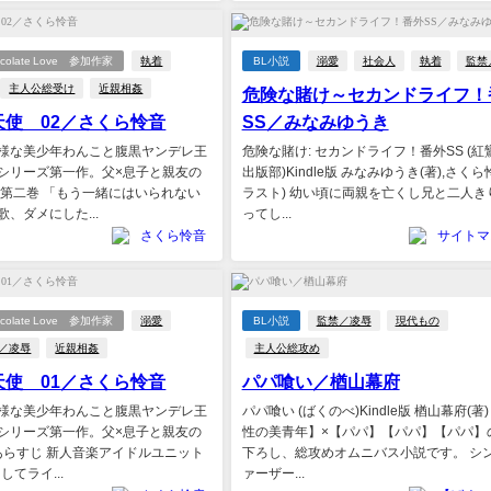
hocolate Love 参加作家
執着
BL小説
溺愛
社会人
執着
監禁
主人公総受け
近親相姦
危険な賭け～セカンドライフ！
天使 02／さくら怜音
SS／みなみゆうき
様な美少年わんこと腹黒ヤンデレ王
危険な賭け: セカンドライフ！番外SS (紅
シリーズ第一作。父×息子と親友の
出版部)Kindle版 みなみゆうき(著),さくら
 第二巻 「もう一緒にはいられない
ラスト) 幼い頃に両親を亡くし兄と二人き
、ダメにした...
ってし...
さくら怜音
サイトマ
hocolate Love 参加作家
溺愛
BL小説
監禁／凌辱
現代もの
／凌辱
近親相姦
主人公総攻め
天使 01／さくら怜音
パパ喰い／楢山幕府
様な美少年わんこと腹黒ヤンデレ王
パパ喰い (ばくのべ)Kindle版 楢山幕府(著
シリーズ第一作。父×息子と親友の
性の美青年】×【パパ】【パパ】【パパ】
 あらすじ 新人音楽アイドルユニット
下ろし、総攻めオムニバス小説です。 シ
してライ...
ァーザー...