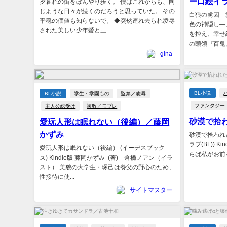
ー口絵イ
夕暮れの街をぼんやり歩く。 僕はこれからも、同
じような日々が続くのだろうと思っていた。 その
白狼の虜囚―
平穏の価値も知らないで。 ◆突然連れ去られ凌辱
色の神隠し―
された美しい少年螢と三...
を控え、幸せ
の頭領『百鬼』
gina
BL小説
BL小説
学生・学園もの
監禁／凌辱
ファンタジー
主人公総受け
複数／モブレ
砂漠で拾
愛玩人形は眠れない（後編）／藤岡
かずみ
砂漠で拾われ
ラブ(BL)) K
愛玩人形は眠れない（後編） (イーデスブック
らば私がお前
ス) Kindle版 藤岡かずみ (著) 倉橋ノアン（イラ
スト） 美貌の大学生・琢己は養父の野心のため、
性接待に使...
サイトマスター