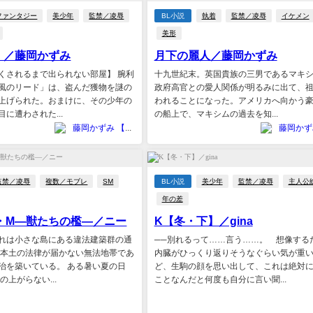
ファンタジー
美少年
監禁／凌辱
BL小説
執着
監禁／凌辱
イケメン
美形
！／藤岡かずみ
月下の麗人／藤岡かずみ
くされるまで出られない部屋】 腕利
十九世紀末。英国貴族の三男であるマキ
風のリード」は、盗んだ獲物を謎の
政府高官との愛人関係が明るみに出て、
上げられた。おまけに、その少年の
われることになった。アメリカへ向かう
に遭わされた...
の船上で、マキシムの過去を知...
藤岡かずみ 【北野舎】
監禁／凌辱
複数／モブレ
SM
BL小説
美少年
監禁／凌辱
主人公
年の差
S・M―獣たちの檻―／ニー
K【冬・下】／gina
れは小さな島にある違法建築群の通
──別れるって……言う……。 想像する
は本土の法律が届かない無法地帯であ
内臓がひっくり返りそうなぐらい気が重
治を築いている。 ある暑い夏の日
ど、生駒の顔を思い出して、これは絶対
の上がらない...
ことなんだと何度も自分に言い聞...