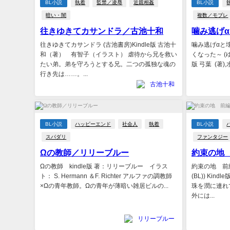
BL小説
執着
監禁／凌辱
近親相姦
BL小説
暗い・闇
複数／モブレ
往きゆきてカサンドラ／古池十和
噛み逃げ
往きゆきてカサンドラ (古池書房)Kindle版 古池十
噛み逃げαと壊
和（著） 有智子（イラスト） 虐待から兄を救い
くなった～ (
たい弟。弟を守ろうとする兄。二つの孤独な魂の
版 弓葉 (著)
行き先は……。...
古池十和
BL小説
ハッピーエンド
社会人
執着
BL小説
スパダリ
ファンタジー
Ωの教師／リリーブルー
約束の地
Ωの教師 kindle版 著：リリーブルー イラス
約束の地 前
ト： S. Hermann ＆F. Richter アルファの調教師
(BL)) Kin
×Ωの青年教師。Ωの青年が薄暗い雑居ビルの...
珠を潤に連れ
外には...
リリーブルー