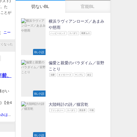
ラスト)
切ないBL
官能BL
だ。た
ることが
横浜ラヴィアンローズ／あまみ
や慈雨
ニー
ハッピーエンド
スパダリ
職業もの
BL小説
偏愛と親愛のパラダイム／笹野
ことり
年前、
溺愛
オメガバース
ヤンデレ
叔父
番がい
BL小説
) 【全4
大陸時計の詩／猫宮乾
ファンタジー
スパダリ
異世界
不憫
弓葉 【ゆみはっぱデジタルブックス】
BL小説