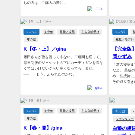
ちの方は、ご購入の際に...
ニコ
BL小説
美少年
監禁／凌辱
主人公総受け
BL小説
年の差
複数／モブレ
K【冬・上】／gina
【完全版
岡かずみ
篠田さんが僕を誘って来ない。二週間も経って、
毎日制服のジャケットの下にカーディガンを着な
「君の寝室ま
くてはいけないぐらい寒くなっても、まだ。
だよ」 美貌
──……もう、ふられたのかな。...
め、性接待に
その取り巻きに
gina
BL小説
美少年
監禁／凌辱
主人公総受け
BL小説
年の差
ファンタジー
K【春・夏】/gina
‪白狼の