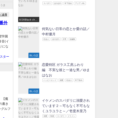
スパダリ
ほのぼの
年下攻め
アジアンBL
／凌辱
6/26Black choc
番外
olate Love 参
加作家
何気ない日常の恋とか愛の話／
中村優月
鸞学園
社会人
ほのぼの
日常
短編集
怜音(イ
りにな
BL小説
スター
恋愛特区 ガラス工房ふわり
編 不実な彼と一途な男／ゆま
はなお
ハッピーエンド
溺愛
社会人
年下攻め
BL小説
) 【魔
イケメンのスパダリに溺愛され
の書き
ています２～可もなく不可もな
ングルフ
くユラユラと～／壱度木里乃
溺愛
執着
スパダリ
イケメン