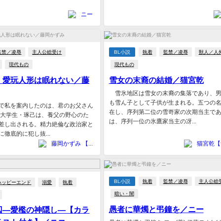
ニー
監禁／凌辱
主人公総受け
BL小説
執着
監禁／凌辱
獣人／人
現代もの
現代もの
】愛玩人形は眠れない／藤
雪女の末裔の結婚／猫宮乾
雪氷地区は雪女の末裔の集落であり、男
も雪ん子として子供が生まれる。五つの
で私を案内したのは、君のお父さん
在し、序列第二位の雪嵜家の次期当主で
の大学生・琢己は、養父の野心のた
は、序列一位の氷鷹家当主の冴...
差し出される。精力絶倫な政治家と
徹底的に犯し抜...
藤岡かずみ 【北野舎】
BL小説
執着
監禁／凌辱
主人公総
ハッピーエンド
溺愛
執着
暗い・闇
愚者に華燭と弔鐘を／ニー
虜囚―愛檻の神隠し―【カラ