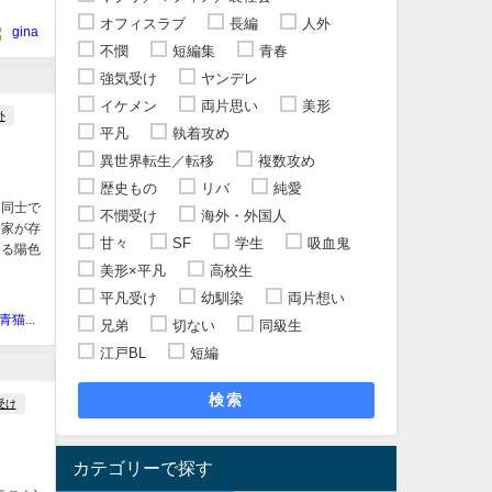
オフィスラブ
長編
人外
gina
不憫
短編集
青春
強気受け
ヤンデレ
イケメン
両片思い
美形
外
平凡
執着攻め
異世界転生／転移
複数攻め
歴史もの
リバ
純愛
同士で
不憫受け
海外・外国人
名家が存
甘々
SF
学生
吸血鬼
ある陽色
美形×平凡
高校生
平凡受け
幼馴染
両片想い
猫宮乾【青猫會】
兄弟
切ない
同級生
江戸BL
短編
検索
受け
カテゴリーで探す