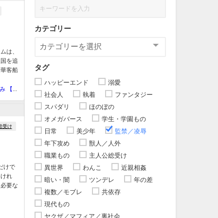
カテゴリー
シムは、
祖国を追
タグ
豪華客船
ハッピーエンド
溺愛
藤岡かずみ 【北野舎】
社会人
執着
ファンタジー
スパダリ
ほのぼの
オメガバース
学生・学園もの
総受け
日常
美少年
監禁／凌辱
年下攻め
獣人／人外
職業もの
主人公総受け
だけで
異世界
わんこ
近親相姦
いけれ
暗い・闇
ツンデレ
年の差
に必要な
複数／モブレ
共依存
現代もの
ヤクザ／マフィア／裏社会