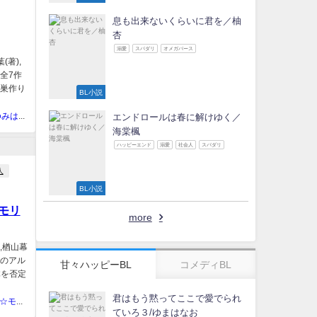
息も出来ないくらいに君を／柚
杏
溺愛
スパダリ
オメガバース
著),
全7作
×巣作り
BL小説
弓葉 【ゆみはっぱデジタルブックス】
エンドロールは春に解けゆく／
海棠楓
ハッピーエンド
溺愛
社会人
スパダリ
人
BL小説
モリ
more
,楢山幕
んのアル
甘々ハッピーBL
コメディBL
体を否定
君はもう黙ってここで愛でられ
ミラクル☆モリワキ
ていろ３/ゆまはなお